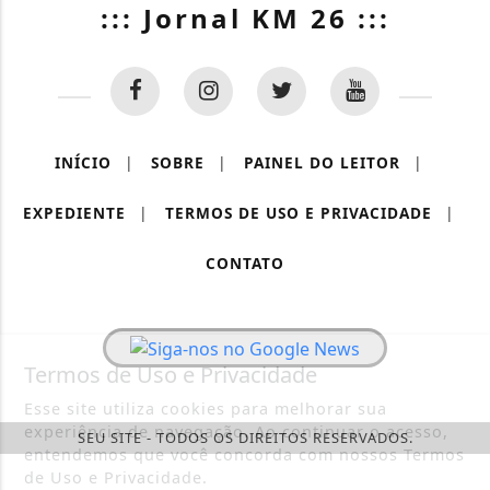
::: Jornal KM 26 :::
INÍCIO
|
SOBRE
|
PAINEL DO LEITOR
|
EXPEDIENTE
|
TERMOS DE USO E PRIVACIDADE
|
CONTATO
Termos de Uso e Privacidade
Esse site utiliza cookies para melhorar sua
experiência de navegação. Ao continuar o acesso,
SEU SITE - TODOS OS DIREITOS RESERVADOS.
entendemos que você concorda com nossos Termos
de Uso e Privacidade.