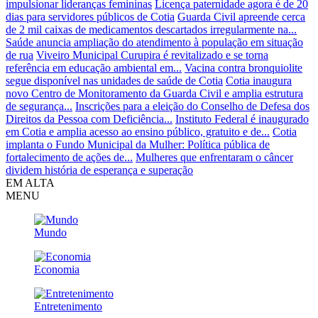
impulsionar lideranças femininas
Licença paternidade agora é de 20
dias para servidores públicos de Cotia
Guarda Civil apreende cerca
de 2 mil caixas de medicamentos descartados irregularmente na...
Saúde anuncia ampliação do atendimento à população em situação
de rua
Viveiro Municipal Curupira é revitalizado e se torna
referência em educação ambiental em...
Vacina contra bronquiolite
segue disponível nas unidades de saúde de Cotia
Cotia inaugura
novo Centro de Monitoramento da Guarda Civil e amplia estrutura
de segurança...
Inscrições para a eleição do Conselho de Defesa dos
Direitos da Pessoa com Deficiência...
Instituto Federal é inaugurado
em Cotia e amplia acesso ao ensino público, gratuito e de...
Cotia
implanta o Fundo Municipal da Mulher: Política pública de
fortalecimento de ações de...
Mulheres que enfrentaram o câncer
dividem história de esperança e superação
EM ALTA
MENU
Mundo
Economia
Entretenimento