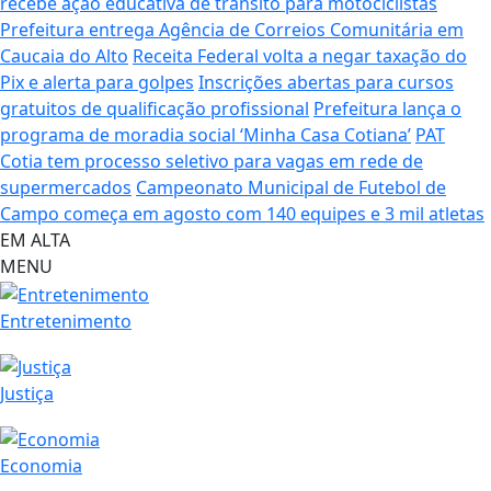
recebe ação educativa de trânsito para motociclistas
Prefeitura entrega Agência de Correios Comunitária em
Caucaia do Alto
Receita Federal volta a negar taxação do
Pix e alerta para golpes
Inscrições abertas para cursos
gratuitos de qualificação profissional
Prefeitura lança o
programa de moradia social ‘Minha Casa Cotiana’
PAT
Cotia tem processo seletivo para vagas em rede de
supermercados
Campeonato Municipal de Futebol de
Campo começa em agosto com 140 equipes e 3 mil atletas
EM ALTA
MENU
Entretenimento
Justiça
Economia