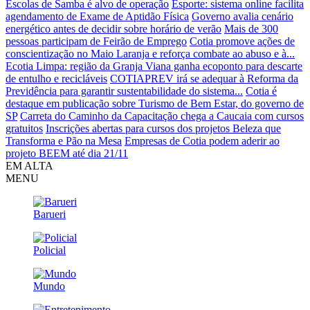
Escolas de Samba é alvo de operação
Esporte: sistema online facilita
agendamento de Exame de Aptidão Física
Governo avalia cenário
energético antes de decidir sobre horário de verão
Mais de 300
pessoas participam de Feirão de Emprego
Cotia promove ações de
conscientização no Maio Laranja e reforça combate ao abuso e à...
Ecotia Limpa: região da Granja Viana ganha ecoponto para descarte
de entulho e recicláveis
COTIAPREV irá se adequar à Reforma da
Previdência para garantir sustentabilidade do sistema...
Cotia é
destaque em publicação sobre Turismo de Bem Estar, do governo de
SP
Carreta do Caminho da Capacitação chega a Caucaia com cursos
gratuitos
Inscrições abertas para cursos dos projetos Beleza que
Transforma e Pão na Mesa
Empresas de Cotia podem aderir ao
projeto BEEM até dia 21/11
EM ALTA
MENU
Barueri
Policial
Mundo