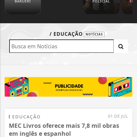
BARUERI
POLICIAL
EC
/ EDUCAÇÃO
NOTÍCIAS
01 DE JUL
EDUCAÇÃO
MEC Livros oferece mais 7,8 mil obras
em inglês e espanhol