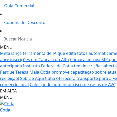
Guia Comercial
Cupons de Desconto
MENU
Meta lança ferramenta de IA que edita fotos automaticam
abre inscrições em Caucaia do Alto
Câmara aprova MP que p
antecipada
Instituto Federal de Cotia tem inscrições aberta
Parque Teresa Maia
Cotia promove capacitação sobre atual
reeleição!
Sebrae Aqui Cotia oferecerá transporte para a F
comércio local
Calor pode aumentar risco de casos de AVC,
EM ALTA
MENU
Cotia