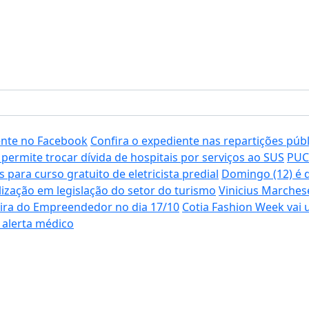
ente no Facebook
Confira o expediente nas repartições púb
ermite trocar dívida de hospitais por serviços ao SUS
PUC-
s para curso gratuito de eletricista predial
Domingo (12) é d
ização em legislação do setor do turismo
Vinicius Marches
eira do Empreendedor no dia 17/10
Cotia Fashion Week vai 
 alerta médico