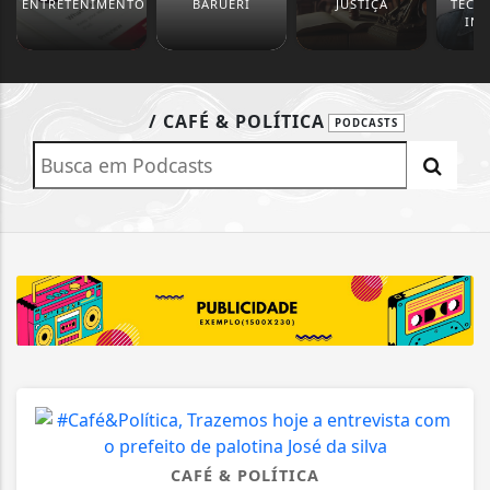
ENTRETENIMENTO
BARUERI
JUSTIÇA
TECN
IN
/ CAFÉ & POLÍTICA
PODCASTS
CAFÉ & POLÍTICA