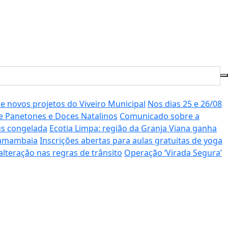
de novos projetos do Viveiro Municipal
Nos dias 25 e 26/08
de Panetones e Doces Natalinos
Comunicado sobre a
us congelada
Ecotia Limpa: região da Granja Viana ganha
 Samambaia
Inscrições abertas para aulas gratuitas de yoga
alteração nas regras de trânsito
Operação ‘Virada Segura’