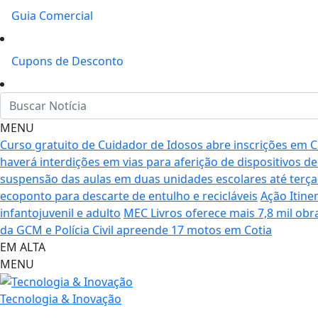
Guia Comercial
Cupons de Desconto
MENU
Curso gratuito de Cuidador de Idosos abre inscrições em C
haverá interdições em vias para aferição de dispositivos de.
suspensão das aulas em duas unidades escolares até terça-
ecoponto para descarte de entulho e recicláveis
Ação Itine
infantojuvenil e adulto
MEC Livros oferece mais 7,8 mil obr
da GCM e Polícia Civil apreende 17 motos em Cotia
EM ALTA
MENU
Tecnologia & Inovação