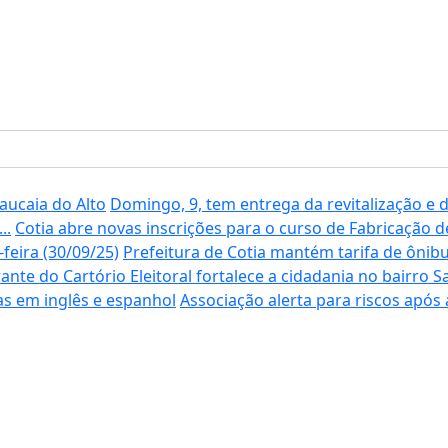
aucaia do Alto
Domingo, 9, tem entrega da revitalização e 
..
Cotia abre novas inscrições para o curso de Fabricação 
feira (30/09/25)
Prefeitura de Cotia mantém tarifa de ônib
rante do Cartório Eleitoral fortalece a cidadania no bairro
as em inglês e espanhol
Associação alerta para riscos após 