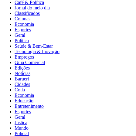
Café & Política
Jornal do meio dia
Classificados
Colunas
Economia
Esportes
Geral
Política
Saúde & Bem-Estar
Tecnologia & Inovação
Empregos
Guia Comercial
Edições
Notícias
Barueri
Cidades
Cotia
Economia
Educação
Entretenimento
Esportes
Geral
Justiça
Mundo
Policial