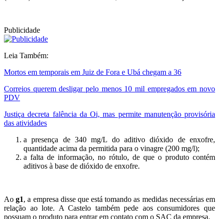
Publicidade
Leia Também:
Mortos em temporais em Juiz de Fora e Ubá chegam a 36
Correios querem desligar pelo menos 10 mil empregados em novo
PDV
Justiça decreta falência da Oi, mas permite manutenção provisória
das atividades
a presença de 340 mg/L do aditivo dióxido de enxofre
,
quantidade acima da permitida para o vinagre (200 mg/l);
a falta de informação, no rótulo
, de que o produto contém
aditivos à base de dióxido de enxofre.
Ao
g1
, a empresa disse que está tomando as medidas necessárias em
relação ao lote. A Castelo também pede aos consumidores que
possuam o produto para entrar em contato com o SAC da empresa.