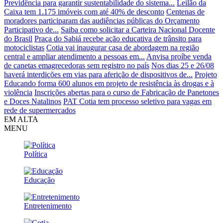
Previdência para garantir sustentabilidade do sistema...
Leilão da
Caixa tem 1.175 imóveis com até 40% de desconto
Centenas de
moradores participaram das audiências públicas do Orçamento
Participativo de...
Saiba como solicitar a Carteira Nacional Docente
do Brasil
Praça do Sabiá recebe ação educativa de trânsito para
motociclistas
Cotia vai inaugurar casa de abordagem na região
central e ampliar atendimento a pessoas em...
Anvisa proíbe venda
de canetas emagrecedoras sem registro no país
Nos dias 25 e 26/08
haverá interdições em vias para aferição de dispositivos de...
Projeto
Educando forma 600 alunos em projeto de resistência às drogas e à
violência
Inscrições abertas para o curso de Fabricação de Panetones
e Doces Natalinos
PAT Cotia tem processo seletivo para vagas em
rede de supermercados
EM ALTA
MENU
Política
Educação
Entretenimento