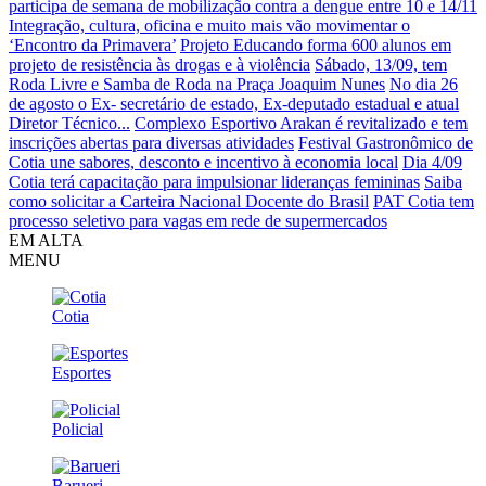
participa de semana de mobilização contra a dengue entre 10 e 14/11
Integração, cultura, oficina e muito mais vão movimentar o
‘Encontro da Primavera’
Projeto Educando forma 600 alunos em
projeto de resistência às drogas e à violência
Sábado, 13/09, tem
Roda Livre e Samba de Roda na Praça Joaquim Nunes
No dia 26
de agosto o Ex- secretário de estado, Ex-deputado estadual e atual
Diretor Técnico...
Complexo Esportivo Arakan é revitalizado e tem
inscrições abertas para diversas atividades
Festival Gastronômico de
Cotia une sabores, desconto e incentivo à economia local
Dia 4/09
Cotia terá capacitação para impulsionar lideranças femininas
Saiba
como solicitar a Carteira Nacional Docente do Brasil
PAT Cotia tem
processo seletivo para vagas em rede de supermercados
EM ALTA
MENU
Cotia
Esportes
Policial
Barueri