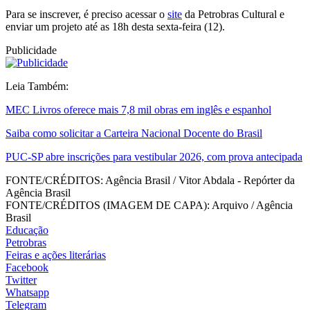
Para se inscrever, é preciso acessar o
site
da Petrobras Cultural e
enviar um projeto até as 18h desta sexta-feira (12).
Publicidade
Leia Também:
MEC Livros oferece mais 7,8 mil obras em inglês e espanhol
Saiba como solicitar a Carteira Nacional Docente do Brasil
PUC-SP abre inscrições para vestibular 2026, com prova antecipada
FONTE/CRÉDITOS:
Agência Brasil / Vitor Abdala - Repórter da
Agência Brasil
FONTE/CRÉDITOS (IMAGEM DE CAPA):
Arquivo / Agência
Brasil
Educação
Petrobras
Feiras e ações literárias
Facebook
Twitter
Whatsapp
Telegram