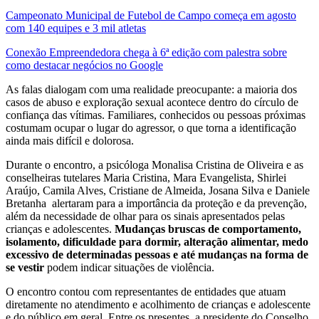
Campeonato Municipal de Futebol de Campo começa em agosto
com 140 equipes e 3 mil atletas
Conexão Empreendedora chega à 6ª edição com palestra sobre
como destacar negócios no Google
As falas dialogam com uma realidade preocupante: a maioria dos
casos de abuso e exploração sexual acontece dentro do círculo de
confiança das vítimas. Familiares, conhecidos ou pessoas próximas
costumam ocupar o lugar do agressor, o que torna a identificação
ainda mais difícil e dolorosa.
Durante o encontro, a psicóloga Monalisa Cristina de Oliveira e as
conselheiras tutelares Maria Cristina, Mara Evangelista, Shirlei
Araújo, Camila Alves, Cristiane de Almeida, Josana Silva e Daniele
Bretanha alertaram para a importância da proteção e da prevenção,
além da necessidade de olhar para os sinais apresentados pelas
crianças e adolescentes.
Mudanças bruscas de comportamento,
isolamento, dificuldade para dormir, alteração alimentar, medo
excessivo de determinadas pessoas e até mudanças na forma de
se vestir
podem indicar situações de violência.
O encontro contou com representantes de entidades que atuam
diretamente no atendimento e acolhimento de crianças e adolescente
e do público em geral. Entre os presentes, a presidente do Conselho