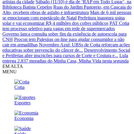
artistas da cidade
Sábado (11/10) é dia de ‘RAP em Todo Lugar’, na
Biblioteca Batista Cepelos
Ruas do Jardim Pastoreio, em Caucaia do
Alto, recebem obras de asfalto e infraestrutura
Mais de 6 mil pessoas
se emocionam com espetáculo de Natal
Prefeitura inaugura usina
solar e vai economizar R$ 4 milhões dos cofres públicos
PAT Cotia
tem processo seletivo para vagas em rede de supermercados
Governo lança consulta sobre fim da exigência de autoescola para
CNH
Procon tem Palestras on-line para ajudar consumidor a não
cair em armadilhas
Novembro Azul: UBSs de Cotia reforçam ações
educativas sobre prevenção do câncer de...
Desenvolvimento Social
e Periferias abre inscrições para cursos de Corte e Costura e...
Lula
entrega 2.837 moradias do Minha Casa, Minha Vida nesta segunda
EM ALTA
MENU
Cotia
Esportes
Economia
Saúde