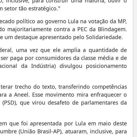
 inclusive, para construir uma maioria, ouvir o
setor tão estratégico."
recado político ao governo Lula na votação da MP,
ado majoritariamente contra a PEC da Blindagem.
 de um destaque apresentado pelo Solidariedade.
deral, uma vez que ele amplia a quantidade de
a ser paga por consumidores da classe média e de
acional da Indústria) divulgou posicionamento
terar trecho do texto, transferindo competências
ara a Aneel. Esse movimento mira enfraquecer o
a (PSD), que virou desafeto de parlamentares da
em que foi apresentada por Lula em maio deste
umbre (União Brasil-AP), atuaram, inclusive, para