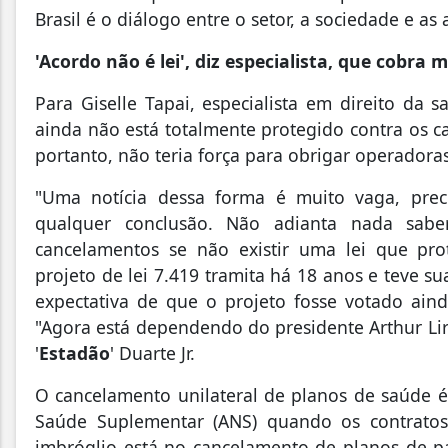
Brasil é o diálogo entre o setor, a sociedade e as
'Acordo não é lei', diz especialista, que cobr
Para Giselle Tapai, especialista em direito da
ainda não está totalmente protegido contra os c
portanto, não teria força para obrigar operador
"Uma notícia dessa forma é muito vaga, preci
qualquer conclusão. Não adianta nada sab
cancelamentos se não existir uma lei que pr
projeto de lei 7.419 tramita há 18 anos e teve 
expectativa de que o projeto fosse votado ain
"Agora está dependendo do presidente Arthur Lir
'
Estadão
' Duarte Jr.
O cancelamento unilateral de planos de saúde é
Saúde Suplementar (ANS) quando os contratos 
imbróglio está no cancelamento de planos de p