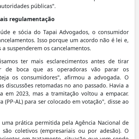
 autoridades públicas".
a mais regulamentação
 saúde e sócia do Tapai Advogados, o consumidor
ancelamentos. Isso porque um acordo não é lei e,
as a suspenderem os cancelamentos.
samos ter mais esclarecimentos antes de tirar
er de boca que as operadoras vão parar os
oteja os consumidores", afirmou a advogada. O
suas discussões retomadas no ano passado. Havia a
da em 2023, mas a tramitação voltou a empacar.
a (PP-AL) para ser colocado em votação", disse ao
 uma prática permitida pela Agência Nacional de
são coletivos (empresariais ou por adesão). O
acientes em tratamento, situação que vem sendo