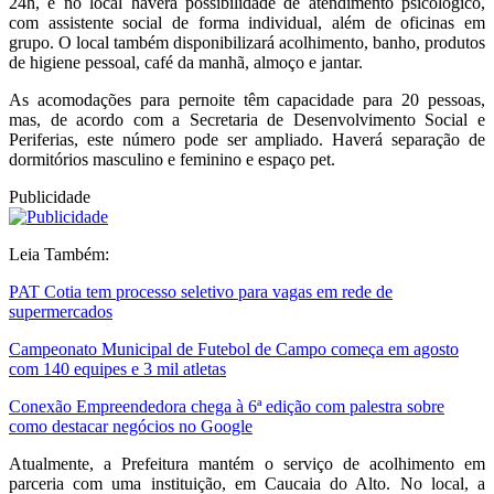
24h, e no local haverá possibilidade de atendimento psicológico,
com assistente social de forma individual, além de oficinas em
grupo. O local também disponibilizará acolhimento, banho, produtos
de higiene pessoal, café da manhã, almoço e jantar.
As acomodações para pernoite têm capacidade para 20 pessoas,
mas, de acordo com a Secretaria de Desenvolvimento Social e
Periferias, este número pode ser ampliado. Haverá separação de
dormitórios masculino e feminino e espaço pet.
Publicidade
Leia Também:
PAT Cotia tem processo seletivo para vagas em rede de
supermercados
Campeonato Municipal de Futebol de Campo começa em agosto
com 140 equipes e 3 mil atletas
Conexão Empreendedora chega à 6ª edição com palestra sobre
como destacar negócios no Google
Atualmente, a Prefeitura mantém o serviço de acolhimento em
parceria com uma instituição, em Caucaia do Alto. No local, a