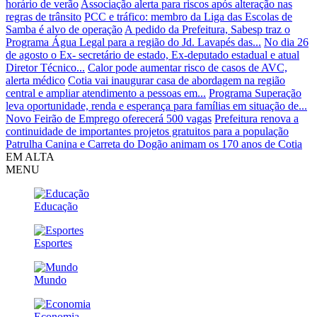
horário de verão
Associação alerta para riscos após alteração nas
regras de trânsito
PCC e tráfico: membro da Liga das Escolas de
Samba é alvo de operação
A pedido da Prefeitura, Sabesp traz o
Programa Água Legal para a região do Jd. Lavapés das...
No dia 26
de agosto o Ex- secretário de estado, Ex-deputado estadual e atual
Diretor Técnico...
Calor pode aumentar risco de casos de AVC,
alerta médico
Cotia vai inaugurar casa de abordagem na região
central e ampliar atendimento a pessoas em...
Programa Superação
leva oportunidade, renda e esperança para famílias em situação de...
Novo Feirão de Emprego oferecerá 500 vagas
Prefeitura renova a
continuidade de importantes projetos gratuitos para a população
Patrulha Canina e Carreta do Dogão animam os 170 anos de Cotia
EM ALTA
MENU
Educação
Esportes
Mundo
Economia