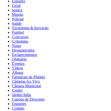
Esportes
Geral
Justiça
Mundo
Policial
Saúde
Tecnologia & Inovação
Futebol
Concursos
Colunistas
Notas
Desaparecidos
Esclarecimentos
Obituário
Eventos
Vídeos
Álbuns
Farmácias de Plantão
Câmeras Ao Vivo
Câmara Municipal
Centro
Jardim Itália
Cupons de Desconto
Enquetes
Contato