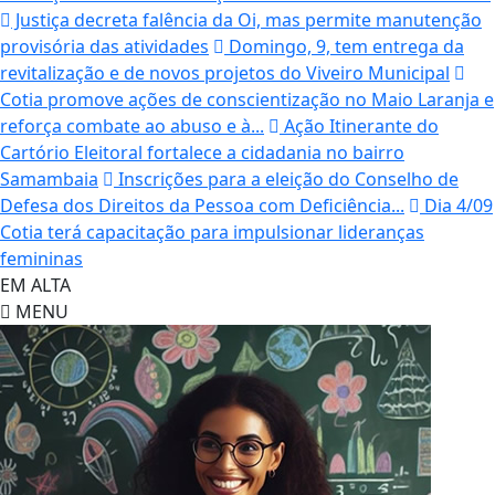
Justiça decreta falência da Oi, mas permite manutenção
provisória das atividades
Domingo, 9, tem entrega da
revitalização e de novos projetos do Viveiro Municipal
Cotia promove ações de conscientização no Maio Laranja e
reforça combate ao abuso e à...
Ação Itinerante do
Cartório Eleitoral fortalece a cidadania no bairro
Samambaia
Inscrições para a eleição do Conselho de
Defesa dos Direitos da Pessoa com Deficiência...
Dia 4/09
Cotia terá capacitação para impulsionar lideranças
femininas
EM ALTA
MENU