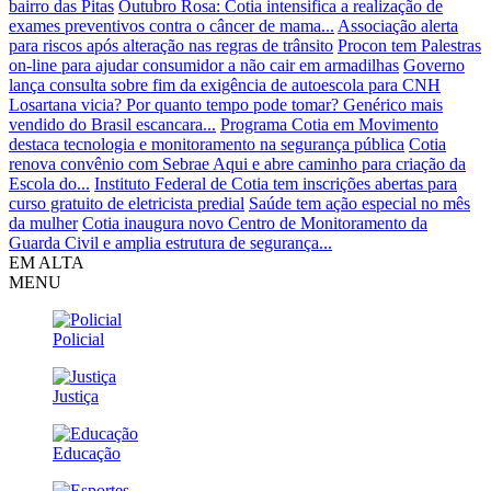
bairro das Pitas
Outubro Rosa: Cotia intensifica a realização de
exames preventivos contra o câncer de mama...
Associação alerta
para riscos após alteração nas regras de trânsito
Procon tem Palestras
on-line para ajudar consumidor a não cair em armadilhas
Governo
lança consulta sobre fim da exigência de autoescola para CNH
Losartana vicia? Por quanto tempo pode tomar? Genérico mais
vendido do Brasil escancara...
Programa Cotia em Movimento
destaca tecnologia e monitoramento na segurança pública
Cotia
renova convênio com Sebrae Aqui e abre caminho para criação da
Escola do...
Instituto Federal de Cotia tem inscrições abertas para
curso gratuito de eletricista predial
Saúde tem ação especial no mês
da mulher
Cotia inaugura novo Centro de Monitoramento da
Guarda Civil e amplia estrutura de segurança...
EM ALTA
MENU
Policial
Justiça
Educação