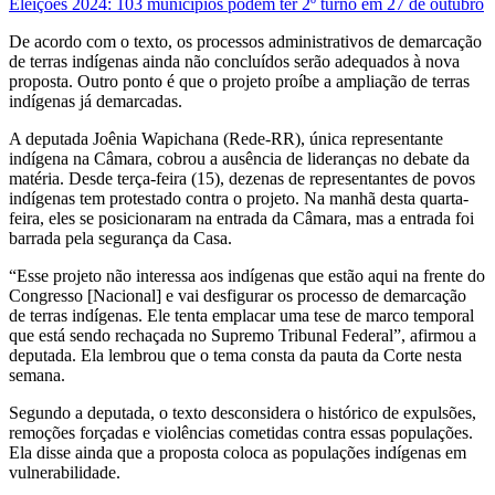
Eleições 2024: 103 municípios podem ter 2º turno em 27 de outubro
De acordo com o texto, os processos administrativos de demarcação
de terras indígenas ainda não concluídos serão adequados à nova
proposta. Outro ponto é que o projeto proíbe a ampliação de terras
indígenas já demarcadas.
A deputada Joênia Wapichana (Rede-RR), única representante
indígena na Câmara, cobrou a ausência de lideranças no debate da
matéria. Desde terça-feira (15), dezenas de representantes de povos
indígenas tem protestado contra o projeto. Na manhã desta quarta-
feira, eles se posicionaram na entrada da Câmara, mas a entrada foi
barrada pela segurança da Casa.
“Esse projeto não interessa aos indígenas que estão aqui na frente do
Congresso [Nacional] e vai desfigurar os processo de demarcação
de terras indígenas. Ele tenta emplacar uma tese de marco temporal
que está sendo rechaçada no Supremo Tribunal Federal”, afirmou a
deputada. Ela lembrou que o tema consta da pauta da Corte nesta
semana.
Segundo a deputada, o texto desconsidera o histórico de expulsões,
remoções forçadas e violências cometidas contra essas populações.
Ela disse ainda que a proposta coloca as populações indígenas em
vulnerabilidade.