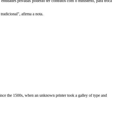
 entidades privadas poderão ter contratos com o ministério, para troca
radicional", afirma a nota.
ince the 1500s, when an unknown printer took a galley of type and