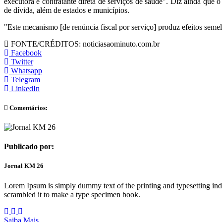
executora e contratante direta de serviços de saúde". Diz ainda que o
de dívida, além de estados e municípios.
"Este mecanismo [de renúncia fiscal por serviço] produz efeitos semel
FONTE/CRÉDITOS:
noticiasaominuto.com.br
Facebook
Twitter
Whatsapp
Telegram
LinkedIn
Comentários:
Publicado por:
Jornal KM 26
Lorem Ipsum is simply dummy text of the printing and typesetting in
scrambled it to make a type specimen book.
Saiba Mais