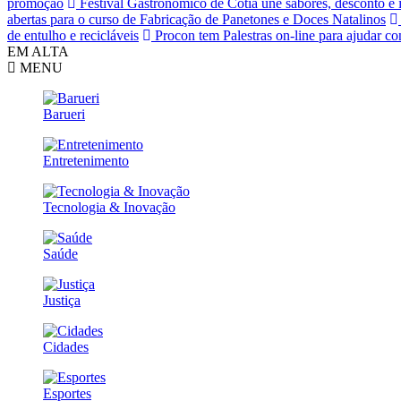
promoção
Festival Gastronômico de Cotia une sabores, desconto e 
abertas para o curso de Fabricação de Panetones e Doces Natalinos
de entulho e recicláveis
Procon tem Palestras on-line para ajudar c
EM ALTA
MENU
Barueri
Entretenimento
Tecnologia & Inovação
Saúde
Justiça
Cidades
Esportes