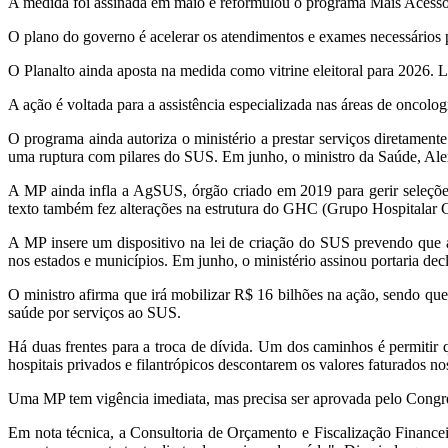
A medida foi assinada em maio e reformulou o programa Mais Acesso a 
O plano do governo é acelerar os atendimentos e exames necessários pa
O Planalto ainda aposta na medida como vitrine eleitoral para 2026. 
A ação é voltada para a assistência especializada nas áreas de oncologi
O programa ainda autoriza o ministério a prestar serviços diretament
uma ruptura com pilares do SUS. Em junho, o ministro da Saúde, Alex
A MP ainda infla a AgSUS, órgão criado em 2019 para gerir seleções 
texto também fez alterações na estrutura do GHC (Grupo Hospitalar C
A MP insere um dispositivo na lei de criação do SUS prevendo que a
nos estados e municípios. Em junho, o ministério assinou portaria de
O ministro afirma que irá mobilizar R$ 16 bilhões na ação, sendo que
saúde por serviços ao SUS.
Há duas frentes para a troca de dívida. Um dos caminhos é permitir
hospitais privados e filantrópicos descontarem os valores faturados no
Uma MP tem vigência imediata, mas precisa ser aprovada pelo Congres
Em nota técnica, a Consultoria de Orçamento e Fiscalização Finance