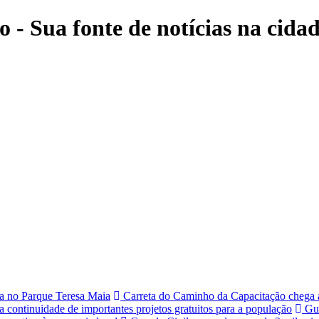
 - Sua fonte de notícias na cidade
na no Parque Teresa Maia
Carreta do Caminho da Capacitação chega a
a continuidade de importantes projetos gratuitos para a população
Gua