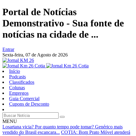
Portal de Notícias
Demonstrativo - Sua fonte de
notícias na cidade de ...
Entrar
Sexta-feira,
07 de Agosto de 2026
Início
Podcasts
Classificados
Colunas
Empregos
Guia Comercial
Cupons de Desconto
MENU
Losartana vicia? Por quanto tempo pode tomar? Genérico mais
vendido do Brasil escancara...
COTIA: Bom Prato Móvel atenderá