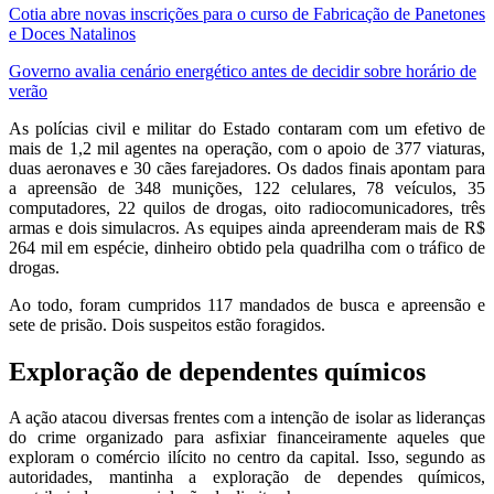
Cotia abre novas inscrições para o curso de Fabricação de Panetones
e Doces Natalinos
Governo avalia cenário energético antes de decidir sobre horário de
verão
As polícias civil e militar do Estado contaram com um efetivo de
mais de 1,2 mil agentes na operação, com o apoio de 377 viaturas,
duas aeronaves e 30 cães farejadores. Os dados finais apontam para
a apreensão de 348 munições, 122 celulares, 78 veículos, 35
computadores, 22 quilos de drogas, oito radiocomunicadores, três
armas e dois simulacros. As equipes ainda apreenderam mais de R$
264 mil em espécie, dinheiro obtido pela quadrilha com o tráfico de
drogas.
Ao todo, foram cumpridos 117 mandados de busca e apreensão e
sete de prisão. Dois suspeitos estão foragidos.
Exploração de dependentes químicos
A ação atacou diversas frentes com a intenção de isolar as lideranças
do crime organizado para asfixiar financeiramente aqueles que
exploram o comércio ilícito no centro da capital. Isso, segundo as
autoridades, mantinha a exploração de dependes químicos,