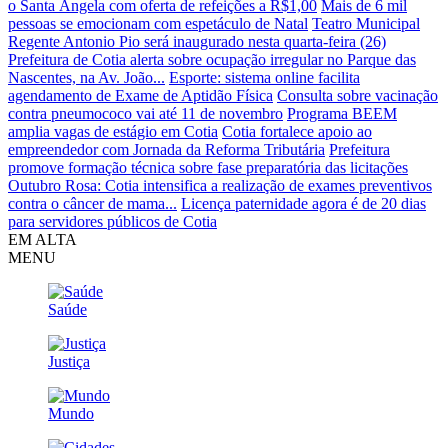
o Santa Ângela com oferta de refeições a R$1,00
Mais de 6 mil
pessoas se emocionam com espetáculo de Natal
Teatro Municipal
Regente Antonio Pio será inaugurado nesta quarta-feira (26)
Prefeitura de Cotia alerta sobre ocupação irregular no Parque das
Nascentes, na Av. João...
Esporte: sistema online facilita
agendamento de Exame de Aptidão Física
Consulta sobre vacinação
contra pneumococo vai até 11 de novembro
Programa BEEM
amplia vagas de estágio em Cotia
Cotia fortalece apoio ao
empreendedor com Jornada da Reforma Tributária
Prefeitura
promove formação técnica sobre fase preparatória das licitações
Outubro Rosa: Cotia intensifica a realização de exames preventivos
contra o câncer de mama...
Licença paternidade agora é de 20 dias
para servidores públicos de Cotia
EM ALTA
MENU
Saúde
Justiça
Mundo