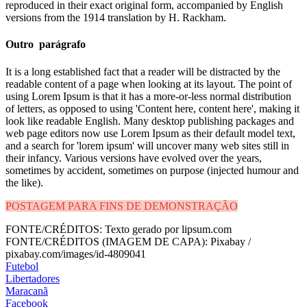
reproduced in their exact original form, accompanied by English
versions from the 1914 translation by H. Rackham.
Outro parágrafo
It is a long established fact that a reader will be distracted by the
readable content of a page when looking at its layout. The point of
using Lorem Ipsum is that it has a more-or-less normal distribution
of letters, as opposed to using 'Content here, content here', making it
look like readable English. Many desktop publishing packages and
web page editors now use Lorem Ipsum as their default model text,
and a search for 'lorem ipsum' will uncover many web sites still in
their infancy. Various versions have evolved over the years,
sometimes by accident, sometimes on purpose (injected humour and
the like).
POSTAGEM PARA FINS DE DEMONSTRAÇÃO
FONTE/CRÉDITOS:
Texto gerado por lipsum.com
FONTE/CRÉDITOS (IMAGEM DE CAPA):
Pixabay /
pixabay.com/images/id-4809041
Futebol
Libertadores
Maracanã
Facebook