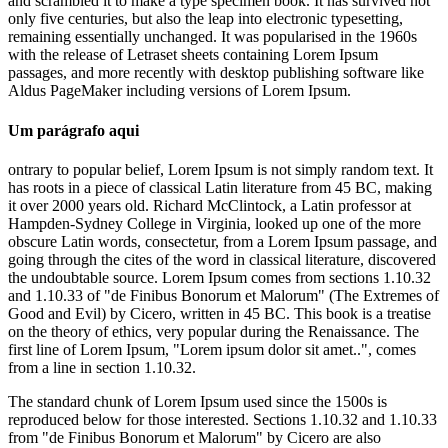
and scrambled it to make a type specimen book. It has survived not
only five centuries, but also the leap into electronic typesetting,
remaining essentially unchanged. It was popularised in the 1960s
with the release of Letraset sheets containing Lorem Ipsum
passages, and more recently with desktop publishing software like
Aldus PageMaker including versions of Lorem Ipsum.
Um parágrafo aqui
ontrary to popular belief, Lorem Ipsum is not simply random text. It
has roots in a piece of classical Latin literature from 45 BC, making
it over 2000 years old. Richard McClintock, a Latin professor at
Hampden-Sydney College in Virginia, looked up one of the more
obscure Latin words, consectetur, from a Lorem Ipsum passage, and
going through the cites of the word in classical literature, discovered
the undoubtable source. Lorem Ipsum comes from sections 1.10.32
and 1.10.33 of "de Finibus Bonorum et Malorum" (The Extremes of
Good and Evil) by Cicero, written in 45 BC. This book is a treatise
on the theory of ethics, very popular during the Renaissance. The
first line of Lorem Ipsum, "Lorem ipsum dolor sit amet..", comes
from a line in section 1.10.32.
The standard chunk of Lorem Ipsum used since the 1500s is
reproduced below for those interested. Sections 1.10.32 and 1.10.33
from "de Finibus Bonorum et Malorum" by Cicero are also