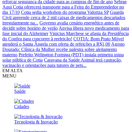
reforçar segurança da cidade para as compras de fim de ano
Sebrae
Aqui Cotia oferecerá transporte para a Feira do Empreendedor no
dia 17/10
Cotia sedia workshop do programa Valoriza SP
Guarda
Civil apreende cerca de 2 mil caixas de medicamentos descartados
irregularmente na...
Governo avalia cenário energético antes de
decidir sobre horário de verão
Anvisa libera novo medicamento para
fase inicial do Alzheimer
Vinicius Marchese se afasta da Presidência
do Confea para concorrer à reeleição!
COTIA: Bom Prato Móvel
atenderá o Santa Ângela com oferta de refeições a R$1,00
Agosto
Dourado: Clínica da Mulher recebe palestra sobre aleitamento
materno
Prefeito Welington Formiga (PDT) instala primeira usina
solar pública de Cotia
Caravana da Saúde Animal terá castração,
vacinação e orientações para tutores de pets...
EM ALTA
MENU
Saúde
Cidades
Tecnologia & Inovação