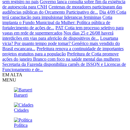
sem registro no país
Governo lança consulta sobre fim da exigência
de autoescola para CNH
Centenas de moradores participaram das
audiências públicas do Orçamento Participativo de...
Dia 4/09 Cotia
terá capacitação para impulsionar lideranças femininas
Cotia
implanta o Fundo Municipal da Mulher: Política pública de
fortalecimento de ações de...
PAT Cotia tem processo seletivo para
vagas em rede de supermercados
Nos dias 25 e 26/08 haverá
interdições em vias para aferição de dispositivos de...
Losartana
vicia? Por quanto tempo pode tomar? Genérico mais vendido do
Brasil escancara...
Prefeitura renova a continuidade de importantes
projetos gratuitos para a população
Prefeitura de Cotia promove
ações do janeiro Branco com foco na saúde mental das mulheres
Secretaria da Fazenda disponibiliza carnês de ISSQN e Licenças de
Funcionamento e de...
EM ALTA
MENU
Barueri
Cidades
Política