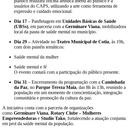
plástico realizará oficina artística aberta ao público e a
usuários do CAPS, utilizando a arte como ferramenta de
expressão e cuidado emocional.
Dia 17
– Panfletagem em
Unidades Básicas de Saúde
(UBSs)
, em parceria com a
Germinare Viana
, mobilizadora
local da pauta de saúde mental no município.
Dia 29 –
Atividade no
Teatro Municipal de Cotia
, às 19h,
com dois painéis temáticos:
Saúde mental da mulher
Saúde mental e fé
O evento contará com a participação do público presente.
Dia 31
– Encerramento da programação com a
Caminhada
da Paz
, no
Parque Tereza Maia
, das 8h às 13h, reunindo a
população em um momento de conscientização, integração
comunitária e promoção da cultura da paz.
A iniciativa conta com a parceria de organizações
como
Germinare Viana
,
Rotary Clube – Mulheres
Empreendedoras
e
Studio Tako
, fortalecendo a atuação conjunta
em prol da saúde mental da população.