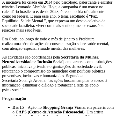
A iniciativa foi criada em 2014 pelo psicólogo, palestrante e escritor
mineiro Leonardo Abrahão. Hoje, a campanha é um marco no
calendário brasileiro e, desde 2023, é reconhecida oficialmente
como lei federal.
E para esse ano, o tema escolhido é “Paz.
Equilíbrio. Saúde Mental.”, que expressa um desejo coletivo da
sociedade brasileira: viver com mais sentido, menos exaustão e
relações mais saudáveis.
Em Cotia, ao longo de todo o mês de janeiro a Prefeitura
realiza uma série de ações de conscientização sobre saúde mental,
com atenção especial à saúde mental das mulheres.
As atividades são coordenadas pela
Secretaria da Mulher,
Neurodiversidade e Inclusão Social
, em parceria com instituições
públicas, iniciativa privada e organizações da sociedade civil,
reforçando o compromisso do município com políticas públicas
preventivas, inclusivas e humanizadas. Segundo a
Secretária Solange Aroeira, “as ações buscam ampliar o acesso à
informação, estimular o diálogo e fortalecer a rede de apoio
psicossocial”.
Programação
Dia 15
– Ação no
Shopping Granja Viana
, em parceria com
o
CAPS (Centro de Atenção Psicossocial)
. Um artista