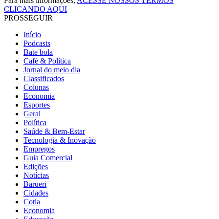
Para mais informações,
ACESSE NOSSOS TERMOS
CLICANDO AQUI
PROSSEGUIR
Início
Podcasts
Bate bola
Café & Política
Jornal do meio dia
Classificados
Colunas
Economia
Esportes
Geral
Política
Saúde & Bem-Estar
Tecnologia & Inovação
Empregos
Guia Comercial
Edições
Notícias
Barueri
Cidades
Cotia
Economia