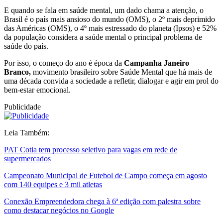
E quando se fala em saúde mental, um dado chama a atenção, o
Brasil é o país mais ansioso do mundo (OMS),
o 2º mais deprimido
das Américas (OMS), o 4º mais estressado do planeta (Ipsos) e 52%
da população considera a saúde mental o principal problema de
saúde do país.
Por isso, o começo do ano é época da
Campanha Janeiro
Branco,
movimento brasileiro sobre Saúde Mental que há mais de
uma década convida a sociedade a refletir, dialogar e agir em prol do
bem-estar emocional.
Publicidade
Leia Também:
PAT Cotia tem processo seletivo para vagas em rede de
supermercados
Campeonato Municipal de Futebol de Campo começa em agosto
com 140 equipes e 3 mil atletas
Conexão Empreendedora chega à 6ª edição com palestra sobre
como destacar negócios no Google