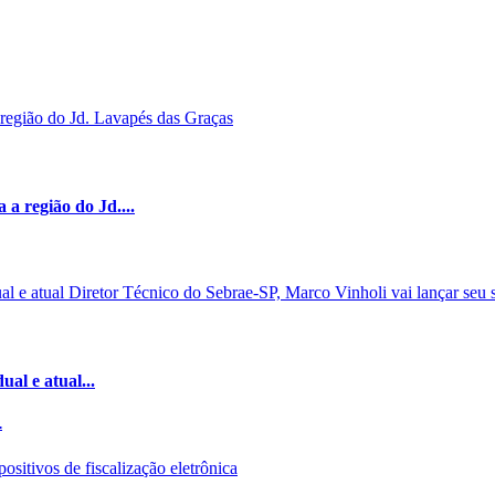
a região do Jd....
al e atual...
.