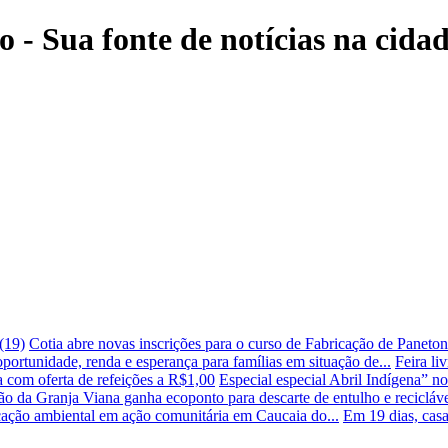
 - Sua fonte de notícias na cidade
(19)
Cotia abre novas inscrições para o curso de Fabricação de Paneto
ortunidade, renda e esperança para famílias em situação de...
Feira li
com oferta de refeições a R$1,00
Especial especial Abril Indígena” n
ão da Granja Viana ganha ecoponto para descarte de entulho e recicláv
cação ambiental em ação comunitária em Caucaia do...
Em 19 dias, cas