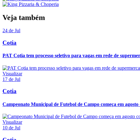
Veja também
24 de Jul
Cotia
PAT Cotia tem processo seletivo para vagas em rede de superme
Visualizar
17 de Jul
Cotia
Campeonato Municipal de Futebol de Campo começa em agosto co
Visualizar
10 de Jul
Cotia