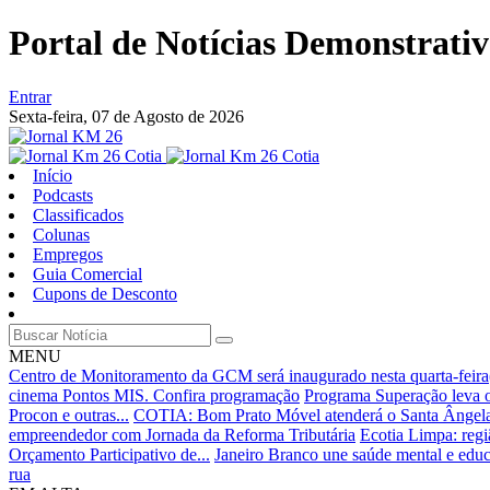
Portal de Notícias Demonstrativo
Entrar
Sexta-feira,
07 de Agosto de 2026
Início
Podcasts
Classificados
Colunas
Empregos
Guia Comercial
Cupons de Desconto
MENU
Centro de Monitoramento da GCM será inaugurado nesta quarta-feira
cinema Pontos MIS. Confira programação
Programa Superação leva op
Procon e outras...
COTIA: Bom Prato Móvel atenderá o Santa Ângela 
empreendedor com Jornada da Reforma Tributária
Ecotia Limpa: regi
Orçamento Participativo de...
Janeiro Branco une saúde mental e edu
rua