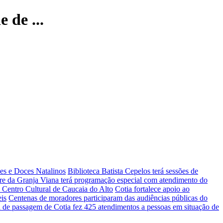
 de ...
nes e Doces Natalinos
Biblioteca Batista Cepelos terá sessões de
vre da Granja Viana terá programação especial com atendimento do
o Centro Cultural de Caucaia do Alto
Cotia fortalece apoio ao
eis
Centenas de moradores participaram das audiências públicas do
a de passagem de Cotia fez 425 atendimentos a pessoas em situação de