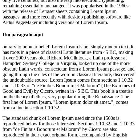
only five centuries, but also the leap into electronic typesetting,
remaining essentially unchanged. It was popularised in the 1960s
with the release of Letraset sheets containing Lorem Ipsum
passages, and more recently with desktop publishing software like
Aldus PageMaker including versions of Lorem Ipsum.
Um parágrafo aqui
ontrary to popular belief, Lorem Ipsum is not simply random text. It
has roots in a piece of classical Latin literature from 45 BC, making
it over 2000 years old. Richard McClintock, a Latin professor at
Hampden-Sydney College in Virginia, looked up one of the more
obscure Latin words, consectetur, from a Lorem Ipsum passage, and
going through the cites of the word in classical literature, discovered
the undoubtable source. Lorem Ipsum comes from sections 1.10.32
and 1.10.33 of "de Finibus Bonorum et Malorum" (The Extremes of
Good and Evil) by Cicero, written in 45 BC. This book is a treatise
on the theory of ethics, very popular during the Renaissance. The
first line of Lorem Ipsum, "Lorem ipsum dolor sit amet..", comes
from a line in section 1.10.32.
The standard chunk of Lorem Ipsum used since the 1500s is
reproduced below for those interested. Sections 1.10.32 and 1.10.33
from "de Finibus Bonorum et Malorum" by Cicero are also
reproduced in their exact original form, accompanied by English