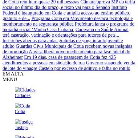
de Cotia reuniram quase 20 mil pessoas
Câmara aprova MP da tarifa
social no último dia do prazo, e texto vai para o Senado
Instituto
Federal é inaugurado em Cotia e amplia acesso ao ensino público,
gratuito e de...
Programa Cotia em Movimento destaca tecnologia e
monitoramento na segurança pública
Prefeitura lança o programa de
moradia social ‘Minha Casa Cotiana’
Caravana da Saúde Animal
terá castração, vacinação e orientações para tutores de pets...
Inscrições abertas para aulas gratuitas de yoga infantojuvenil e
adulto
Guardas Civis Municipais de Cotia recebem novas insígnias
de promoção
Anvisa libera novo medicamento para fase inicial do
Alzheimer
Em 19 dias, casa de passagem de Cotia fez 425
atendimentos a pessoas em situação de rua
Governo suspende venda
de lote do vinagre Castelo por excesso de aditivo e falha no rótulo
EM ALTA
MENU
Cidades
Cotia
Justiça