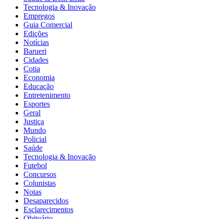
Tecnologia & Inovação
Empregos
Guia Comercial
Edições
Notícias
Barueri
Cidades
Cotia
Economia
Educação
Entretenimento
Esportes
Geral
Justiça
Mundo
Policial
Saúde
Tecnologia & Inovação
Futebol
Concursos
Colunistas
Notas
Desaparecidos
Esclarecimentos
Obituário