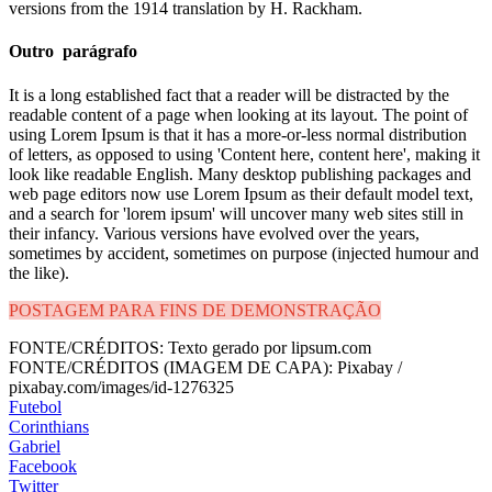
versions from the 1914 translation by H. Rackham.
Outro parágrafo
It is a long established fact that a reader will be distracted by the
readable content of a page when looking at its layout. The point of
using Lorem Ipsum is that it has a more-or-less normal distribution
of letters, as opposed to using 'Content here, content here', making it
look like readable English. Many desktop publishing packages and
web page editors now use Lorem Ipsum as their default model text,
and a search for 'lorem ipsum' will uncover many web sites still in
their infancy. Various versions have evolved over the years,
sometimes by accident, sometimes on purpose (injected humour and
the like).
POSTAGEM PARA FINS DE DEMONSTRAÇÃO
FONTE/CRÉDITOS:
Texto gerado por lipsum.com
FONTE/CRÉDITOS (IMAGEM DE CAPA):
Pixabay /
pixabay.com/images/id-1276325
Futebol
Corinthians
Gabriel
Facebook
Twitter